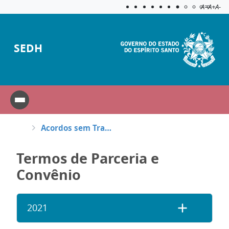
Acessibilida
Aplicar c
A=
A+
A-
SEDH
Acordos sem Transferência de Recursos
Termos de Parceria e
Convênio
2021