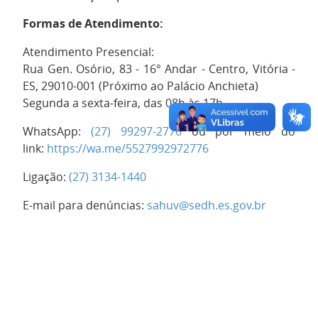
Formas de Atendimento:
Atendimento Presencial:
Rua Gen. Osório, 83 - 16° Andar - Centro, Vitória -
ES, 29010-001 (Próximo ao Palácio Anchieta)
Segunda
a
sexta
-feira, das 08h às 17h.
WhatsApp:
(27) 99297-2776
ou por meio do
link:
https://wa.me/5527992972776
Ligação:
(27) 3134-1440
E-mail para denúncias:
sahuv@sedh.es.gov.br