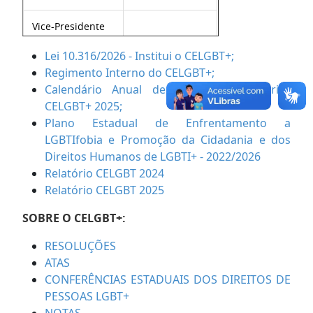
Vice-Presidente
Lei 10.316/2026 - Institui o CELGBT+;
Presidente da
Jeffa B. Moreira
Regimento Interno do CELGBT+;
Câmara Técnica
Santana
de Comunicação
Calendário Anual de Reuniões Ordinárias
CELGBT+ 2025;
Presidenta da
Plano Estadual de Enfrentamento a
Câmara Técnica
LGBTIfobia e Promoção da Cidadania e dos
de Articulação
Direitos Humanos de LGBTI+ - 2022/2026
Institucional,
Relatório CELGBT 2024
Planejamento,
Relatório CELGBT 2025
Orçamento e
Monitoramento
Layza Lima
SOBRE O CELGBT+:
das Políticas
Leopoldino
Públicas para a
RESOLUÇÕES
Promoção da
ATAS
Cidadania e
CONFERÊNCIAS ESTADUAIS DOS DIREITOS DE
Direitos
PESSOAS LGBT+
Humanos para
LGBT+