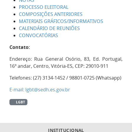
NOTAS
PROCESSO ELEITORAL
Presidente da
COMPOSIÇÕES ANTERIORES
Câmara Técnica
MATERIAIS GRÁFICOS/INFORMATIVOS
de
CALENDÁRIO DE REUNIÕES
Monitoramento,
Kassandro Silva
CONVOCATÓRIAS
Prevenção e
dos Santos
Combate à
Contato:
violência contra a
população LGBT+
Endereço: Rua General Osório, 83, Ed. Portugal,
16º andar, Centro, Vitória-ES, CEP: 29010-911
Telefones: (27)
3134-1452 /
98801-0725 (Whatsapp)
E-mail: lgbt@sedh.es.gov.br
LGBT
INSTITUCIONAL