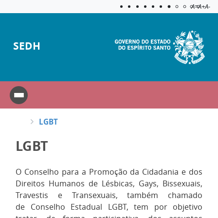
Acessibilida
Aplicar c
A=
A+
A-
SEDH
LGBT
LGBT
O
Conselho para a Promoção da Cidadania e dos
Direitos Humanos de Lésbicas, Gays, Bissexuais,
Travestis e Transexuais, também chamado
de
Conselho Estadual LGBT, tem por objetivo