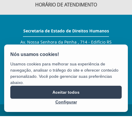
HORÁRIO DE ATENDIMENTO
Secretaria de Estado de Direitos Humanos
Av. Nossa Senhora da Penha , 714 - Edifício RS
Trade Tower - 3º andar - Praia do Canto
CEP: 29055-130 - Vitória / ES
Tel.: (27) 3134 -1420 / 1405
Usamos cookies para melhorar sua experiência de
E-mail:
gabinete@sedh.es.gov.br
navegação, analisar o tráfego do site e oferecer conteúdo
personalizado. Você pode gerenciar suas preferências
abaixo.
SEDH
Aceitar todos
Configurar
2025 – 2026 | Desenvolvido pelo
PRODEST
com Software Livre.