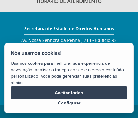
HORÁRIO DE ATENDIMENTO
Secretaria de Estado de Direitos Humanos
Av. Nossa Senhora da Penha , 714 - Edifício RS
Trade Tower - 3º andar - Praia do Canto
CEP: 29055-130 - Vitória / ES
Tel.: (27) 3134 -1420 / 1405
Usamos cookies para melhorar sua experiência de
E-mail:
gabinete@sedh.es.gov.br
navegação, analisar o tráfego do site e oferecer conteúdo
personalizado. Você pode gerenciar suas preferências
abaixo.
SEDH
Aceitar todos
Configurar
2025 – 2026 | Desenvolvido pelo
PRODEST
com Software Livre.