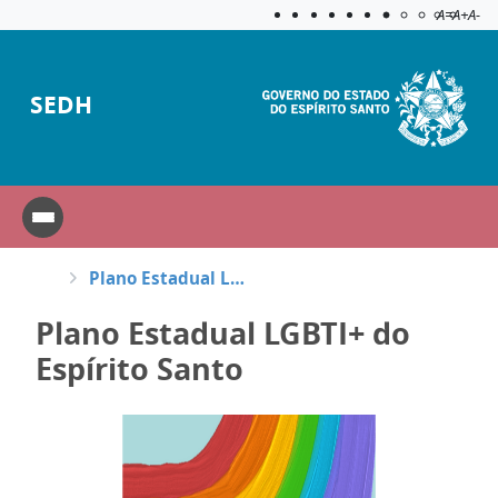
Acessibilida
Aplicar c
A=
A+
A-
SEDH
Plano Estadual LGBTI+ do Espírito Santo
Plano Estadual LGBTI+ do
Espírito Santo