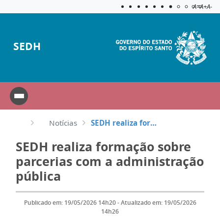
Acessibilida
Aplicar c
A=
A+
A-
SEDH
Notícias
SEDH realiza formação sobre parcerias com a administração pública
SEDH realiza formação sobre
parcerias com a administração
pública
Publicado em: 19/05/2026 14h20 - Atualizado em: 19/05/2026
14h26