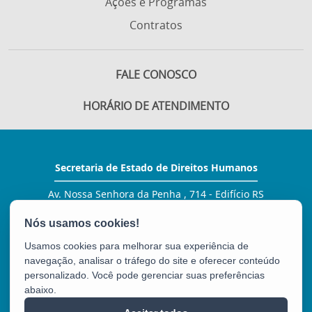
Ações e Programas
Contratos
FALE CONOSCO
HORÁRIO DE ATENDIMENTO
Secretaria de Estado de Direitos Humanos
Av. Nossa Senhora da Penha , 714 - Edifício RS
Trade Tower - 3º andar - Praia do Canto
CEP: 29055-130 - Vitória / ES
Tel.: (27) 3134 -1420 / 1405
Usamos cookies para melhorar sua experiência de
E-mail:
gabinete@sedh.es.gov.br
navegação, analisar o tráfego do site e oferecer conteúdo
personalizado. Você pode gerenciar suas preferências
abaixo.