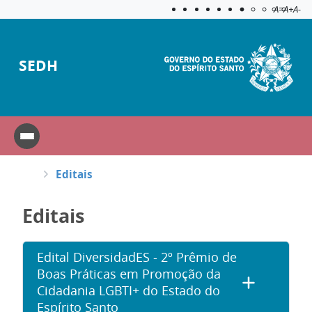
Acessibilida
Aplicar c
A=
A+
A-
SEDH
Editais
Editais
Edital DiversidadES - 2º Prêmio de
Boas Práticas em Promoção da
Cidadania LGBTI+ do Estado do
Espírito Santo